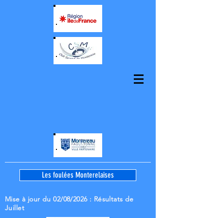
Les foulées Monterelaises
Mise à jour du 02/08/2026
: Résultats de
Juillet