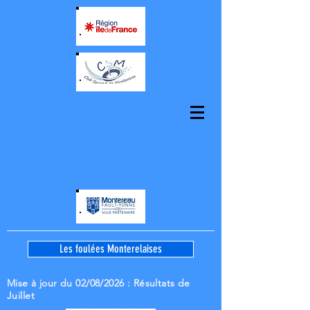
Les foulées Monterelaises
Mise à jour du 02/08/2026
: Résultats de
Juillet