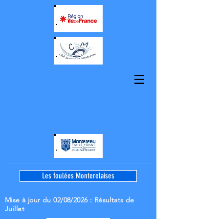
Les foulées Monterelaises
Mise à jour du 02/08/2026
: Résultats de
Juillet