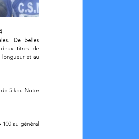
4
es. De belles 
eux titres de 
 longueur et au 
 de 5 km. Notre 
p 100 au général 