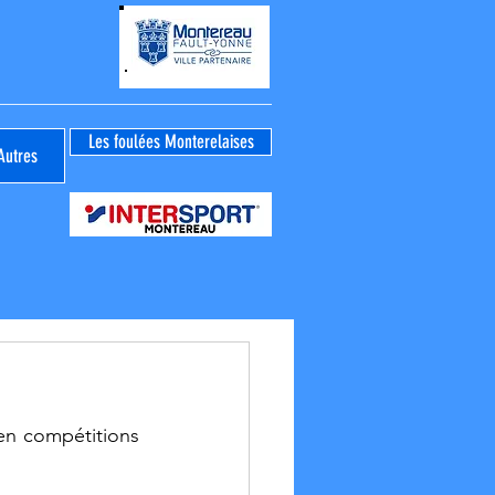
Les foulées Monterelaises
Autres
n compétitions 