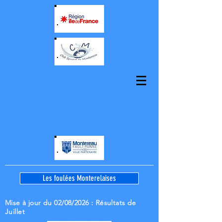
Les foulées Monterelaises
Mise à jour du 02/08/2026
: Résultats de
Juillet