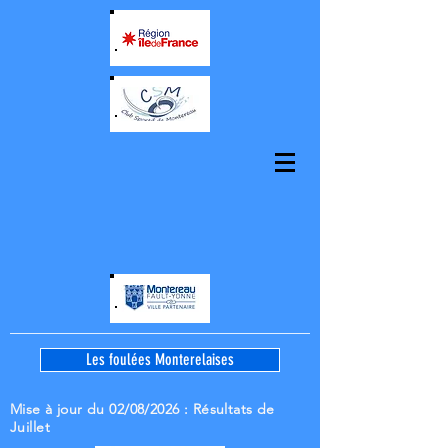
Les foulées Monterelaises
Mise à jour du 02/08/2026
: Résultats de
Juillet