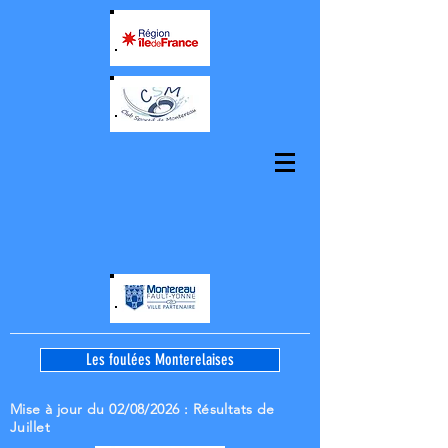
Les foulées Monterelaises
Mise à jour du 02/08/2026
: Résultats de
Juillet