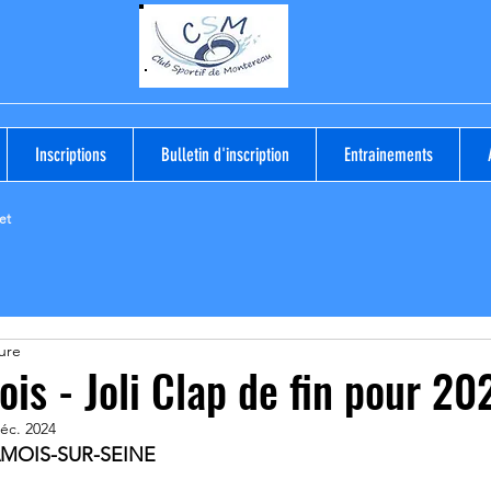
Inscriptions
Bulletin d'inscription
Entrainements
et
ure
is - Joli Clap de fin pour 20
éc. 2024
SAMOIS-SUR-SEINE