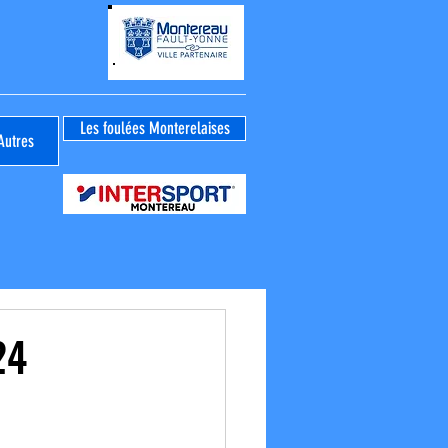
Les foulées Monterelaises
Autres
24