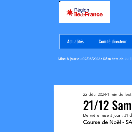
Actualités
Comité directeur
Mise à jour du 02/08/2026
: Résultats de Juill
22 déc. 2024
1 min de lect
21/12 Samo
Dernière mise à jour :
31 d
Course de Noël - 