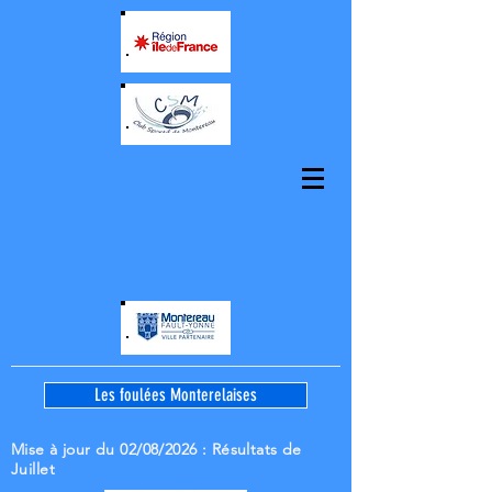
Les foulées Monterelaises
Mise à jour du 02/08/2026
: Résultats de
Juillet