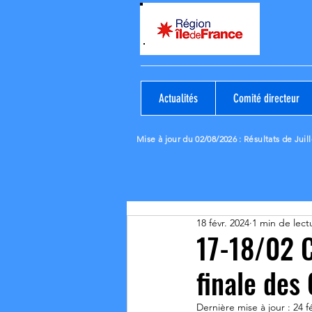
Actualités
Comité directeur
Mise à jour du 02/08/2026
: Résultats de Juill
18 févr. 2024
1 min de lect
17-18/02 C
finale des
Dernière mise à jour :
24 f