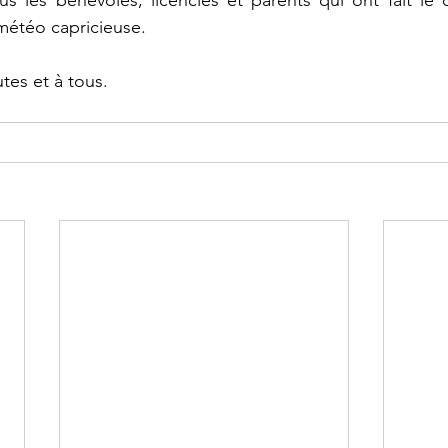
s les bénévoles, licenciés et parents qui ont fait le 
étéo capricieuse.
tes et à tous.