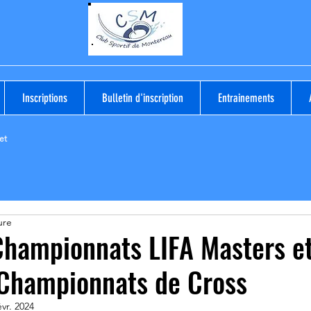
Inscriptions
Bulletin d'inscription
Entrainements
et
ure
hampionnats LIFA Masters et
 Championnats de Cross
évr. 2024