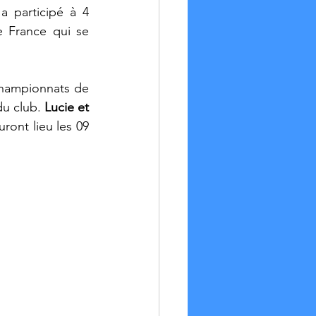
 participé à 4 
 France qui se 
Championnats de 
u club. 
Lucie et 
uront lieu les 09 