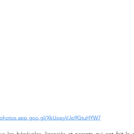
//photos.app.goo.gl/XkUopyVJp9GtuHYW7