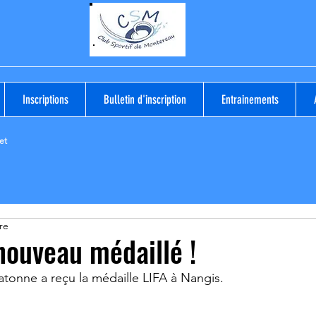
Inscriptions
Bulletin d'inscription
Entrainements
et
re
ouveau médaillé !
atonne a reçu la médaille LIFA à Nangis.