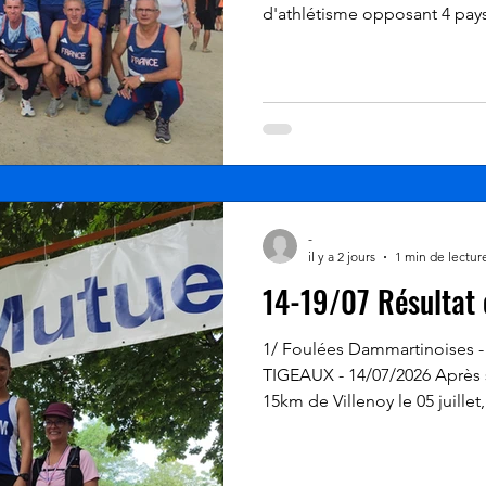
d'athlétisme opposant 4 pay
Pays-Bas et France. Après avoi
2025 à La Haye (Pays-Bas), A
cette édition 2026 à Halberst
200 km au sud-ouest de Berli
l'édition 2027 aura lieu en 
fanfare sa nouvelle catégorie
son programme. - 80m h
-
il y a 2 jours
1 min de lectur
14-19/07 Résultat 
1/ Foulées Dammartinoises
TIGEAUX - 14/07/2026 Après s
15km de Villenoy le 05 juillet
Dammartin sur Tigeaux en bo
2/ Vie du club Durant les vac
continuons nos sorties domi