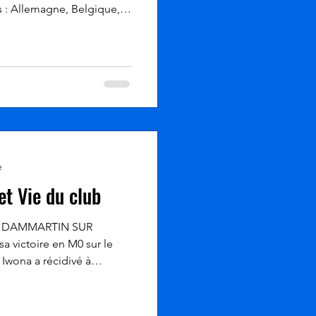
s : Allemagne, Belgique,
r participé à l'édition
gnès était présente pour
adt (Allemagne) situé à
n. Pour information,
France. Agnès a démarré en
 F65 dans les 3 épreuves à
e
et Vie du club
 - DAMMARTIN SUR
a victoire en M0 sur le
, Iwona a récidivé à
uclant le 10km en 47'00".
ances d'été, nous
nicales. Dimanche, 12