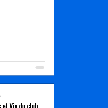
 Grande Paroisse pour une
r Marangis, Vernou, La
 Quelques photos prises
pp.g
e
 et Vie du club