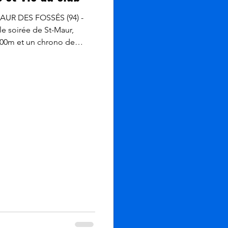
-MAUR DES FOSSÉS (94) -
le soirée de St-Maur,
000m et un chrono de
eau IR3. 2/ Semi-nocturne
07/2026 Cela fait une
-Claude participe aux
ette année, participation
 Darlyne accompagnée de
éric. Jean-