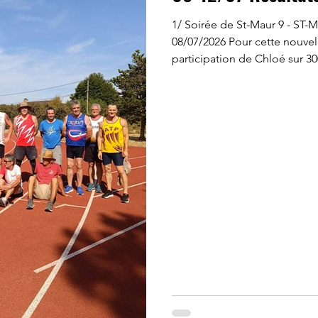
1/ Soirée de St-Maur 9 - ST
08/07/2026 Pour cette nouvel
participation de Chloé sur 3
10'44"15, performance de niv
du Sénonais - SENS (89) - 08/
trentaine d'années que Jean
semi-nocturnes icaunaises. C
également de notre minime
Patricia (officiant en juge disque) et Fréd
Claude participait