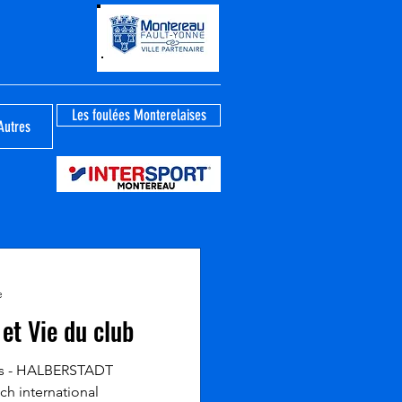
Les foulées Monterelaises
Autres
e
et Vie du club
rs - HALBERSTADT
ch international