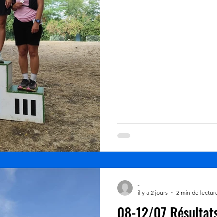
participants au départ de La
boucle de 11,5km passant pa
Basse Roche et Montgelard.
par Johan : https://photos.a
-
il y a 2 jours
2 min de lectur
08-12/07 Résultats